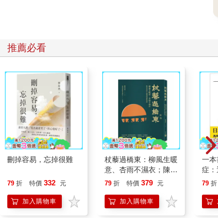
推薦必看
刪掉容易，忘掉很難
杖藜過橋東：柳風生暖
一本
意、杏雨不濕衣；陳亮
症：
恭談以心轉境的適齡漫
開大
332
379
79
折
特價
元
79
折
特價
元
79
折
想
人也
的3
加入購物車
加入購物車