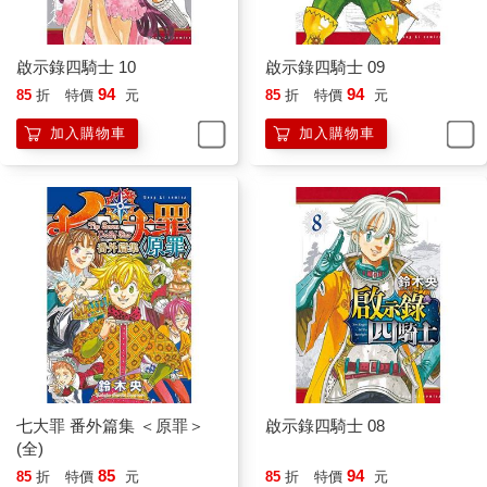
啟示錄四騎士 10
啟示錄四騎士 09
94
94
85
折
特價
元
85
折
特價
元
加入購物車
加入購物車
七大罪 番外篇集 ＜原罪＞
啟示錄四騎士 08
(全)
85
94
85
折
特價
元
85
折
特價
元