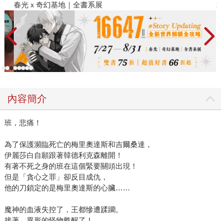
春光ｘ奇幻基地｜全書系展
2
內容簡介
班，悲痛！
為了保護瀕臨死亡的梅里奧達斯和吉爾桑達，
伊麗莎白自願跟著韓德利克森離開！
有著不死之身的班在這個緊要關頭出現！
但是「貪心之罪」卻反目成仇，
他的刀鎖定的是梅里奧達斯的心臟……
魔神的血液失控了，王都慘遭蹂躪。
接著，異形的怪物甦醒了！