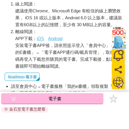
線上閱讀：
建議使用Chrome、Microsoft Edge 有較佳的線上瀏覽效
果， iOS 16 或以上版本，Android 6.0 以上版本，建議裝
置有6GB以上的記憶體，至少有 30 MB以上的容量。
離線閱讀：
APP下載：
iOS
Android
安裝電子書APP後，請依照提示登入「會員中心」→「我
的E書櫃」→「電子書APP通行碼/載具管理」，取得通行
碼再登入下載您所購買的電子書。完成下載後，點選任一
書籍即可開始離線閱讀。
請至會員中心→電子書服務「我的e書櫃」領取複製『兌換
碼』至電子書服務商Readmoo進行兌換。
電子書
退換貨須知：
※ 金石堂電子書怎麼看
因版權保護，您在金石堂所購買的電子書僅能以金石堂專屬
的閱讀軟體開啟閱讀，無法以其他閱讀器或直接下載檔案。
依據「消費者保護法」第19條及行政院消費者保護處公告之