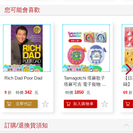
您可能會喜歡
Rich Dad Poor Dad
Tamagotchi 塔麻歌子
【日本
塔麻可吉 電子寵物 樂
鷗】
園系列（熱帶橙果／極
(8款
342
1850
9
折
特價
元
特價
元
69
折
地冰雪）
Kit
企鵝
立即代訂
加入購物車
訂購/退換貨須知