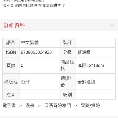
深不見底的黑暗將會吞噬這個世界？
詳細資料
語言
中文繁體
裝訂
ISBN
9789863824923
分級
普通級
商品規
頁數
0
36開12*18cm
格
適讀年
出版地
台灣
全齡適讀
齡
注音
級別
電子書
＞
漫畫
＞
日系冒險格鬥
＞
冒險/探險