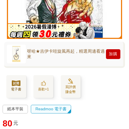
呀哈★吉伊卡哇旋風再起，精選周邊看過
加購
來
寫評價
電子書
喜歡+1
賺金幣
紙本平裝
Readmoo 電子書
80
元