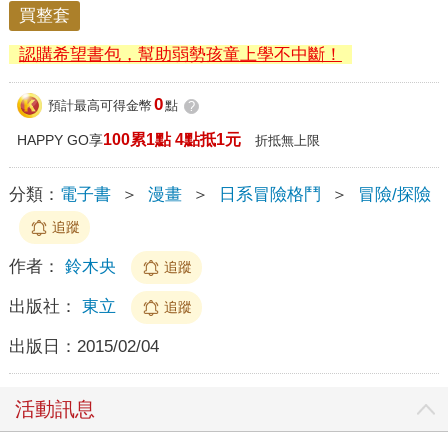
買整套
認購希望書包，幫助弱勢孩童上學不中斷！
0
預計最高可得金幣
點
?
100累1點 4點抵1元
HAPPY GO享
折抵無上限
分類：
電子書
＞
漫畫
＞
日系冒險格鬥
＞
冒險/探險
追蹤
作者：
鈴木央
追蹤
出版社：
東立
追蹤
出版日：
2015/02/04
活動訊息