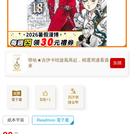
呀哈★吉伊卡哇旋風再起，精選周邊看過
加購
來
寫評價
電子書
喜歡+1
賺金幣
紙本平裝
Readmoo 電子書