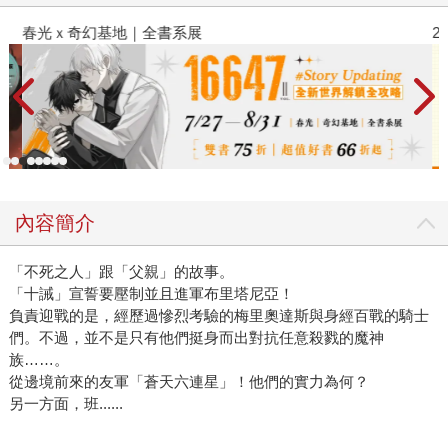
春光ｘ奇幻基地｜全書系展
2
內容簡介
「不死之人」跟「父親」的故事。
「十誡」宣誓要壓制並且進軍布里塔尼亞！
負責迎戰的是，經歷過慘烈考驗的梅里奧達斯與身經百戰的騎士
們。不過，並不是只有他們挺身而出對抗任意殺戮的魔神
族……。
從邊境前來的友軍「蒼天六連星」！他們的實力為何？
另一方面，班......