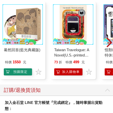
驀然回首(藍光典藏版)
Taiwan Travelogue: A
怪獸
Novel(U.S.-printed
特休
edition)
加購
1550
499
特價
元
73
折
特價
元
特價
預購限定
加入購物車
訂購/退換貨須知
加入金石堂 LINE 官方帳號『完成綁定』，隨時掌握出貨動
態：