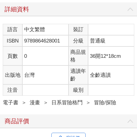
詳細資料
語言
中文繁體
裝訂
ISBN
9789864628001
分級
普通級
商品規
頁數
0
36開12*18cm
格
適讀年
出版地
台灣
全齡適讀
齡
注音
級別
電子書
＞
漫畫
＞
日系冒險格鬥
＞
冒險/探險
商品評價