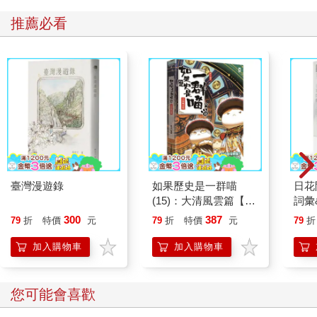
推薦必看
臺灣漫遊錄
如果歷史是一群喵
日花
(15)：大清風雲篇【萌
詞彙
貓漫畫學歷史】
300
387
79
折
特價
元
79
折
特價
元
79
折
加入購物車
加入購物車
您可能會喜歡