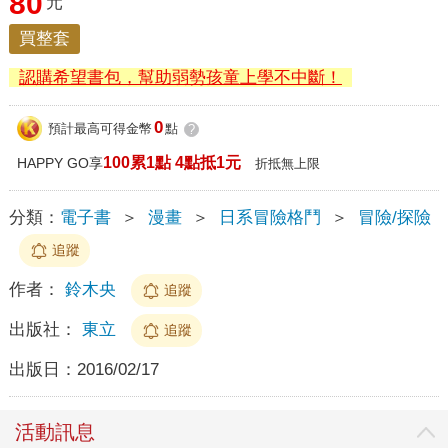
80
元
買整套
認購希望書包，幫助弱勢孩童上學不中斷！
0
預計最高可得金幣
點
?
100累1點 4點抵1元
HAPPY GO享
折抵無上限
分類：
電子書
＞
漫畫
＞
日系冒險格鬥
＞
冒險/探險
追蹤
作者：
鈴木央
追蹤
出版社：
東立
追蹤
出版日：
2016/02/17
活動訊息