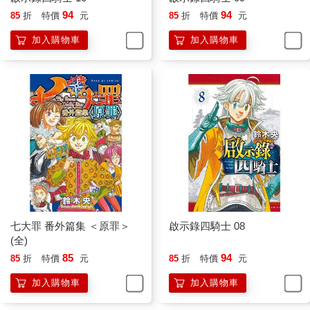
94
94
85
折
特價
元
85
折
特價
元
加入購物車
加入購物車
七大罪 番外篇集 ＜原罪＞
啟示錄四騎士 08
(全)
85
94
85
折
特價
元
85
折
特價
元
加入購物車
加入購物車