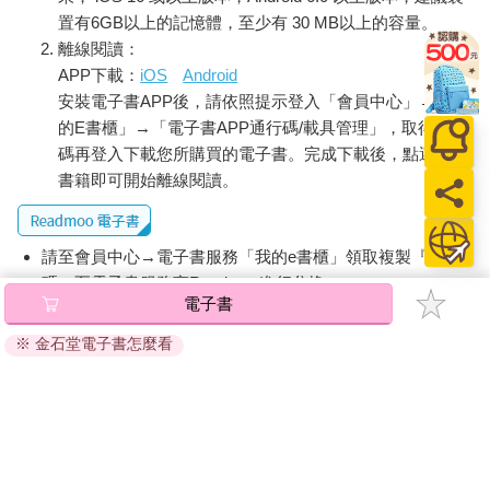
置有6GB以上的記憶體，至少有 30 MB以上的容量。
離線閱讀：
APP下載：
iOS
Android
安裝電子書APP後，請依照提示登入「會員中心」→「我
的E書櫃」→「電子書APP通行碼/載具管理」，取得通行
碼再登入下載您所購買的電子書。完成下載後，點選任一
書籍即可開始離線閱讀。
請至會員中心→電子書服務「我的e書櫃」領取複製『兌換
碼』至電子書服務商Readmoo進行兌換。
電子書
退換貨須知：
※ 金石堂電子書怎麼看
因版權保護，您在金石堂所購買的電子書僅能以金石堂專屬
的閱讀軟體開啟閱讀，無法以其他閱讀器或直接下載檔案。
依據「消費者保護法」第19條及行政院消費者保護處公告之
「通訊交易解除權合理例外情事適用準則」，非以有形媒介
提供之數位內容或一經提供即為完成之線上服務，經消費者
事先同意始提供。（如：電子書、電子雜誌、下載版軟體、