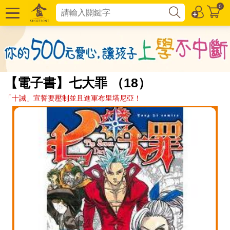
0
【電子書】七大罪 （18）
「十誡」宣誓要壓制並且進軍布里塔尼亞！