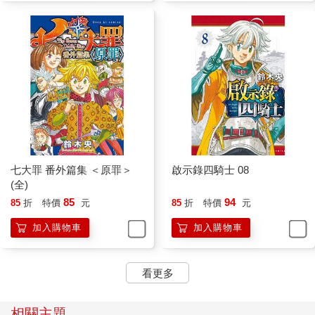
七大罪 番外篇集 ＜原罪＞
啟示錄四騎士 08
(全)
85
94
85
折
特價
元
85
折
特價
元
加入購物車
加入購物車
看更多
相關主題