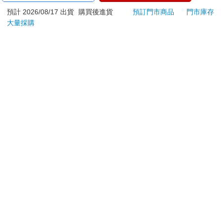
ATM提款機，請不要聽從指示，以免受騙上當！
預計 2026/08/17 出貨
購買後進貨
預訂門市商品
門市庫存
退換貨須知：
大量採購
**提醒您，鑑賞期不等於試用期，退回商品須為全新狀態**
依據「消費者保護法」第19條及行政院消費者保護處公告之
「通訊交易解除權合理例外情事適用準則」，以下商品購買
後，除商品本身有瑕疵外，將不提供7天的猶豫期：
易於腐敗、保存期限較短或解約時即將逾期。（如：生
鮮食品）
依消費者要求所為之客製化給付。（客製化商品）
報紙、期刊或雜誌。（含MOOK、外文雜誌）
經消費者拆封之影音商品或電腦軟體。
非以有形媒介提供之數位內容或一經提供即為完成之線
上服務，經消費者事先同意始提供。（如：電子書、電
子雜誌、下載版軟體、虛擬商品…等）
已拆封之個人衛生用品。（如：內衣褲、刮鬍刀、除毛
刀…等）
若非上列種類商品，均享有到貨7天的猶豫期（含例假
日）。