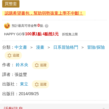
買整套
認購希望書包，幫助弱勢孩童上學不中斷！
0
預計最高可得金幣
點
?
100累1點 4點抵1元
HAPPY GO享
折抵無上限
分類：
中文書
＞
漫畫
＞
日系冒險格鬥
＞
冒險/探險
追蹤
作者：
鈴木央
追蹤
譯者：
張益豐
出版社：
東立
追蹤
出版日：
2014/09/25
活動訊息