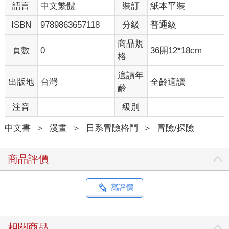
語言
中文繁體
裝訂
紙本平裝
ISBN
9789863657118
分級
普通級
商品規
頁數
0
36開12*18cm
格
適讀年
出版地
台灣
全齡適讀
齡
注音
級別
中文書
＞
漫畫
＞
日系冒險格鬥
＞
冒險/探險
商品評價
寫評價
相關商品