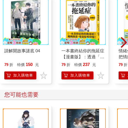
請解開故事謎底 04
一本書終結你的拖延症
情緒
【漫畫版】：透過「小
把情
行動」打開大腦的行動
誰都
150
237
79
折
特價
元
79
折
特價
元
79
折
開關，懶人也能變身
「行動派」的37個科
加入購物車
加入購物車
學方法
您可能也需要