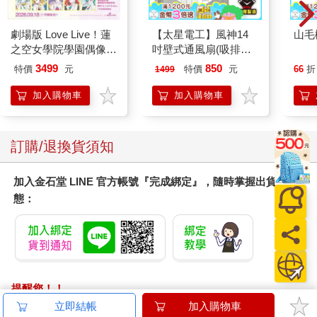
劇場版 Love Live！蓮
【太星電工】風神14
山毛
之空女學院學園偶像俱
吋壁式通風扇(吸排風
樂部 Bloom Garden
機)
3499
850
特價
元
特價
元
66
折
1499
Party蓮之空預售大套
組
加入購物車
加入購物車
訂購/退換貨須知
加入金石堂 LINE 官方帳號『完成綁定』，隨時掌握出貨動
態：
提醒您！！
金石堂及銀行均不會請您操作ATM! 如接獲電話要求您前往
立即結帳
加入購物車