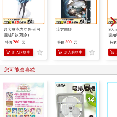
超大壓克力立牌-莉可
流雲圖經
30
麗絲D款(瀧奈)
開始
780
300
特價
元
特價
元
特價
加入購物車
加入購物車
您可能會喜歡