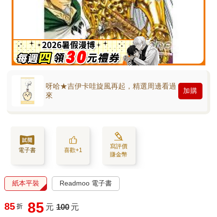
呀哈★吉伊卡哇旋風再起，精選周邊看過
加購
來
寫評價
電子書
喜歡+1
賺金幣
紙本平裝
Readmoo 電子書
85
85
折
元
100
元